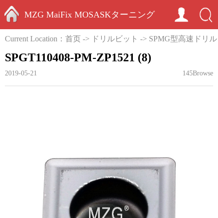
MZG MaiFix MOSASKターニング
HOME
Current Location：
首页
->
ドリルビット
->
SPMG型高速ドリル
ミーリングカーバイドインサー
SPGT110408-PM-ZP1521 (8)
トエンドミル切削工具ホルダー
2019-05-21
145Browse