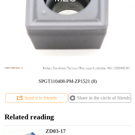
SPGT110408-PM-ZP1521 (8)
Send it to friends
Share in the circle of friends
Related reading
ZD03-17