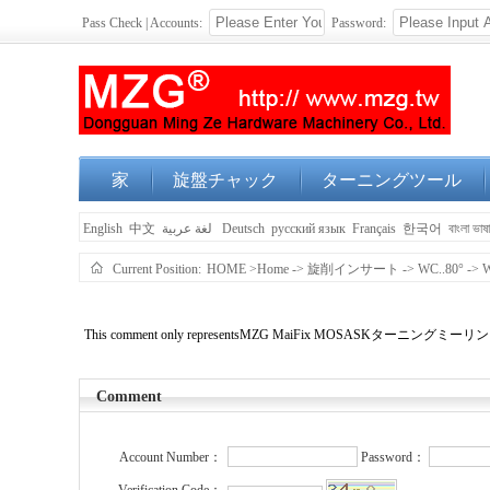
Pass Check | Accounts:
Password:
家
旋盤チャック
ターニングツール
English
中文
لغة عربية
Deutsch
русский язык
Français
한국어
বাংলা ভাষ
Current Position:
HOME
>Home
->
旋削インサート
->
WC..80°
->
This comment only representsMZG MaiFix MOSASKター
Comment
Account Number：
Password：