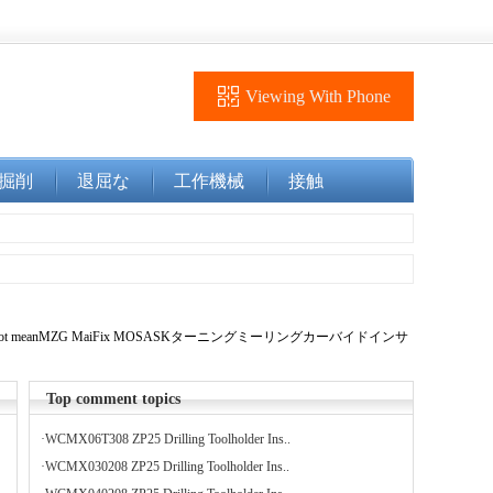
Viewing With Phone
掘削
退屈な
工作機械
接触
does not meanMZG MaiFix MOSASKターニングミーリングカーバイドインサ
Top comment topics
·
WCMX06T308 ZP25 Drilling Toolholder Ins..
·
WCMX030208 ZP25 Drilling Toolholder Ins..