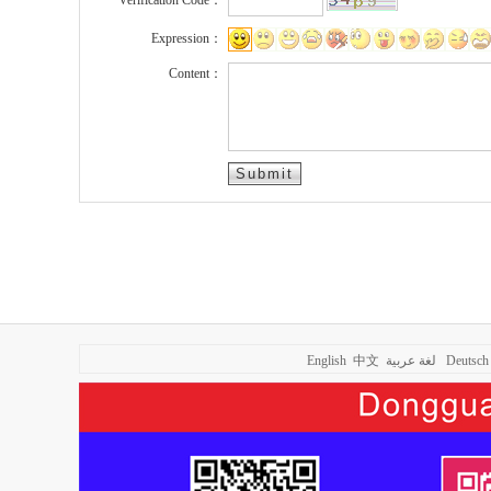
Verification Code：
Expression：
Content：
English
中文
لغة عربية
Deutsch