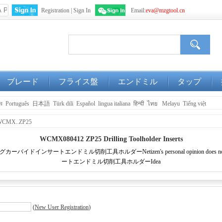
Registration
|
Sign In
Email:
eva@mzgtool.cn
WeChat
Login
ブレード
フライス盤
エンドミル
タップ
ার
Português
日本語
Türk dili
Español
lingua italiana
हिन्दी
ไทย
Melayu
Tiếng việt
WCMX..ZP25
WCMX080412 ZP25 Drilling Toolholder Inserts
ニングミーリングカーバイドインサートエンドミル切削工具ホルダーNetizen's personal opinion 
ートエンドミル切削工具ホルダーIdea
(
New User Registration
)