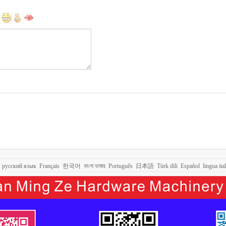
русский язык
Français
한국어
বাংলা ভাষার
Português
日本語
Türk dili
Español
lingua ita