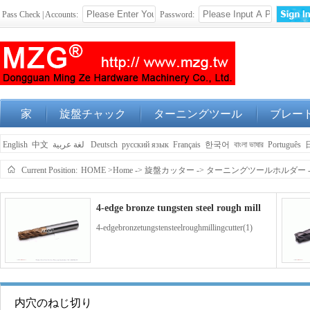
Pass Check | Accounts:
Password:
家
旋盤チャック
ターニングツール
ブレー
English
中文
لغة عربية
Deutsch
русский язык
Français
한국어
বাংলা ভাষার
Português
Current Position:
HOME
>Home
->
旋盤カッター
->
ターニングツールホルダー
4-edge bronze tungsten steel rough mill
4-edgebronzetungstensteelroughmillingcutter(1)
4-edge blue coated tungsten steel end m
内穴のねじ切り
4-edgebluecoatedtungstensteelendmillingcutter(1)