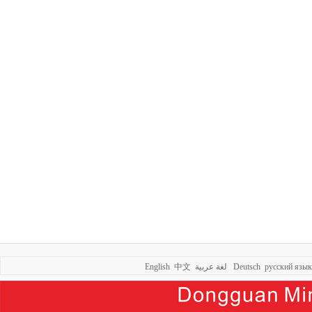
English
中文
لغة عربية
Deutsch
русский язык