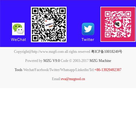
Copyright@http://www.mzg6.com all rights reserved
粤ICP备10018249号
Powered by
MZG V9.0
Code © 2003-2017
MZG Machine
Tools
Wechat/Facebook/Twitter/Whatsapp/Linkedin/Tel:
+86-13929492387
Email:
eva@mzgtool.cn