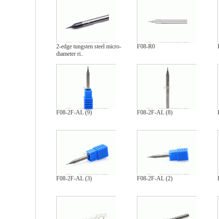
2-edge tungsten steel micro-
F08-R0
diameter ri..
F08-2F-AL (9)
F08-2F-AL (8)
F08-2F-AL (3)
F08-2F-AL (2)