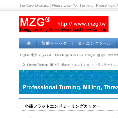
Pass Check | Accounts:
Password:
家
旋盤チャック
ターニングツール
English
中文
لغة عربية
Deutsch
русский язык
Français
한국어
বাংলা ভাষ
Current Position:
HOME
>Home
->
エンドミル
->
小径フラットエ
小径フラットエンドミーリングカッター