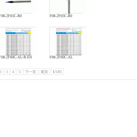
F08-2F65C-R0
F08-2F65C-R0
F08-2F60C-AL-R-EN
F08-2F60C-AL
2
3
4
5
下一页
尾页
1
/5/85