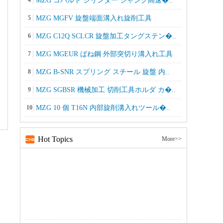
4
MZG コバルト シリンダー シャンク高速�..
5
MZG MGFV 旋盤端面溝入れ旋削工具
6
MZG C12Q SCLCR 旋盤加工タングステン�..
7
MZG MGEUR ばね鋼 外部突切り溝入れ工具
8
MZG B-SNR スプリング スチール 旋盤 内..
9
MZG SGBSR 機械加工 切削工具ホルダ カ�..
10
MZG 10 個 T16N 内部旋削溝入れツール�..
Hot Topics
More>>