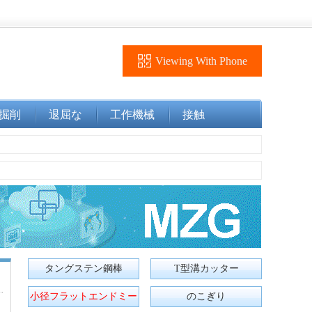
Viewing With Phone
掘削
退屈な
工作機械
接触
タングステン鋼棒
T型溝カッター
小径フラットエンドミー
のこぎり