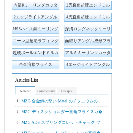
リングカッター
内部Rミーリングカッタ
2刃直角超硬エンドミル
ー
2エッジライトアングル
4刃直角超硬エンドミル
ラウンドノーズカーバイ
HSSハイス鋼ミーリング
深溝ロングネックミーリ
ド
カッター
ングカッター
コーン型超硬ラフィング
面取りアングル成形フラ
カッター
イス
超硬ボールエンドミルカ
アルミミーリングカッタ
ッター
ー
合金溶接フライス
4エッジライトアングル
ラウンドノーズカーバイ
Articles List
ド
Newest
Commentary
Hotspot
1
MZG 合金鋼の堅い Matel のチタニウムの..
2
MZG ディスクショルダー直角フライスカ�..
3
MZG ADS スプリングコレットチャック フ..