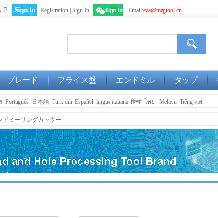
Registration
|
Sign In
Email:
eva@mzgtool.cn
WeChat
Login
ブレード
フライス盤
エンドミル
タップ
ার
Português
日本語
Türk dili
Español
lingua italiana
हिन्दी
ไทย
Melayu
Tiếng việt
ンドミーリングカッター