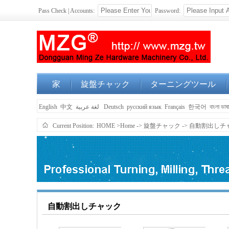
Pass Check | Accounts:
Password:
家
旋盤チャック
ターニングツール
English
中文
لغة عربية
Deutsch
русский язык
Français
한국어
বাংলা ভাষ
Current Position:
HOME
>Home
->
旋盤チャック
->
自動割出しチ
自動割出しチャック