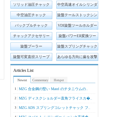
ソリッド油圧チャック
中空高速オイルシリンダ
中空油圧チャック
旋盤テールストックシン
ブルセンター
バックプルチャック
VDI旋盤ツールホルダー
チャックアクセサリー
旋盤パワーER変換ツー
ルホルダー
旋盤プーラー
旋盤スプリングチャック
ツールホルダー
旋盤可変直径スリーブ
あらゆる方向に歯を攻撃
する
Articles List
Newest
Commentary
Hotspot
1
MZG 合金鋼の堅い Matel のチタニウムの..
2
MZG ディスクショルダー直角フライスカ�..
3
MZG ADS スプリングコレットチャック フ..