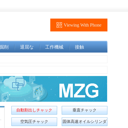
Viewing With Phone
掘削
退屈な
工作機械
接触
自動割出しチャック
垂直チャック
空気圧チャック
固体高速オイルシリンダ