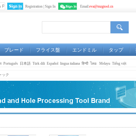
Registration
|
Sign In
Email:
eva@mzgtool.cn
WeChat
Login
ブレード
フライス盤
エンドミル
タップ
ার
Português
日本語
Türk dili
Español
lingua italiana
हिन्दी
ไทย
Melayu
Tiếng việt
ャック