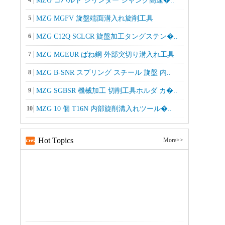
4
MZG コバルト シリンダー シャンク高速�..
5
MZG MGFV 旋盤端面溝入れ旋削工具
6
MZG C12Q SCLCR 旋盤加工タングステン�..
7
MZG MGEUR ばね鋼 外部突切り溝入れ工具
8
MZG B-SNR スプリング スチール 旋盤 内..
9
MZG SGBSR 機械加工 切削工具ホルダ カ�..
10
MZG 10 個 T16N 内部旋削溝入れツール�..
Hot Topics
More>>